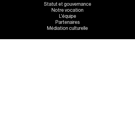
Statut et gouvernance
Notre vocation
L'équipe
Partenaires
Médiation culturelle
INFOS PRATIQUES
Venez tous !
Manger et dormir sur place
La sécurité à l’entrée
MENTIONS LÉGALES
●
POLITIQUE DE CONFIDENTIALITÉ
●
GESTION DES COOKIES