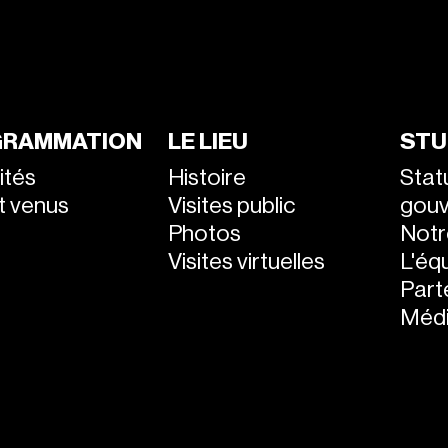
RAMMATION
LE LIEU
STU
ités
Histoire
Stat
nt venus
Visites public
gou
Photos
Notr
Visites virtuelles
L'éq
Part
Médi