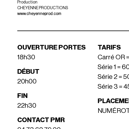
Production
CHEYENNE PRODUCTIONS
www.cheyenneprod.com
OUVERTURE PORTES
TARIFS
18h30
Carré OR =
Série 1 = 6
DÉBUT
Série 2 = 5
20h00
Série 3 = 4
FIN
PLACEME
22h30
NUMÉRO
CONTACT PMR