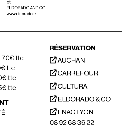
et
ELDORADO AND CO
www.eldorado.fr
RÉSERVATION
 70€ ttc
AUCHAN
0€ ttc
CARREFOUR
0€ ttc
CULTURA
5€ ttc
ELDORADO & CO
NT
FNAC LYON
TÉ
08 92 68 36 22