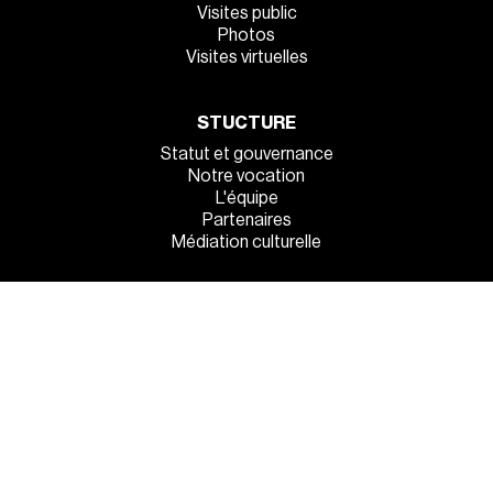
Visites public
Photos
Visites virtuelles
STUCTURE
Statut et gouvernance
Notre vocation
L'équipe
Partenaires
Médiation culturelle
INFOS PRATIQUES
Venez tous !
Manger et dormir sur place
La sécurité à l’entrée