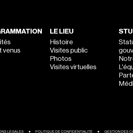
RAMMATION
LE LIEU
STU
ités
Histoire
Stat
nt venus
Visites public
gou
Photos
Notr
Visites virtuelles
L'éq
Part
Médi
ONS LÉGALES
●
POLITIQUE DE CONFIDENTIALITÉ
●
GESTION DES C