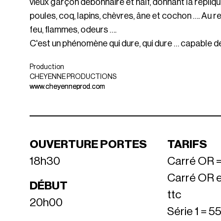
vieux garçon débonnaire et naïf, donnant la répliq
poules, coq, lapins, chèvres, âne et cochon …. Au r
feu, flammes, odeurs ….
C'est un phénomène qui dure, qui dure … capable de 
Production
CHEYENNE PRODUCTIONS
www.cheyenneprod.com
OUVERTURE PORTES
TARIFS
18h30
Carré OR =
Carré OR e
DÉBUT
ttc
20h00
Série 1 = 5