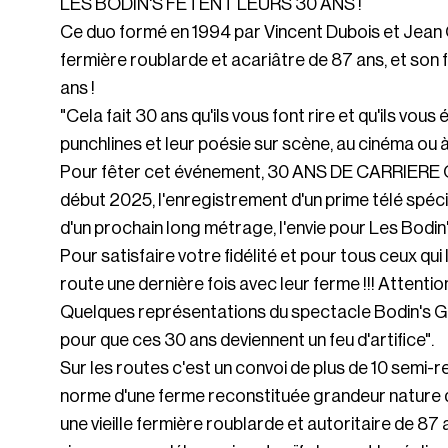
LES BODIN'S FETENT LEURS 30 ANS !
Ce duo formé en 1994 par Vincent Dubois et Jean Ch
fermière roublarde et acariâtre de 87 ans, et son 
ans !
"Cela fait 30 ans qu'ils vous font rire et qu'ils vo
punchlines et leur poésie sur scène, au cinéma ou à 
Pour fêter cet événement, 30 ANS DE CARRIERE QU
début 2025, l'enregistrement d'un prime télé spécial
d'un prochain long métrage, l'envie pour Les Bodin
Pour satisfaire votre fidélité et pour tous ceux qui
route une dernière fois avec leur ferme !!! Attention
Quelques représentations du spectacle Bodin's G
pour que ces 30 ans deviennent un feu d'artifice".
Sur les routes c'est un convoi de plus de 10 semi-
norme d'une ferme reconstituée grandeur nature 
une vieille fermière roublarde et autoritaire de 87 a