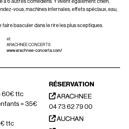
ue à 6 autres comédiens. Y vivent également chien,
endez-vous, machines infernales, effets spéciaux, eau,
faire basculer dans le rire les plus sceptiques.
et
ARACHNEE CONCERTS
www.arachnee-concerts.com/
RÉSERVATION
 60€ ttc
ARACHNEE
nfants = 35€
04 73 62 79 00
AUCHAN
5€ ttc