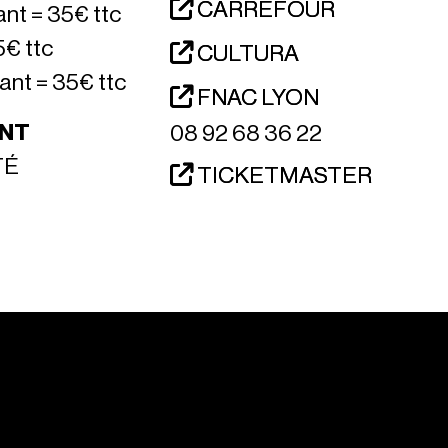
CARREFOUR
ant = 35€ ttc
5€ ttc
CULTURA
ant = 35€ ttc
FNAC LYON
NT
08 92 68 36 22
TÉ
TICKETMASTER