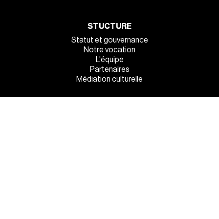
STUCTURE
Statut et gouvernance
Notre vocation
L'équipe
Partenaires
Médiation culturelle
INFOS PRATIQUES
Venez tous !
Manger et dormir sur place
La sécurité à l’entrée
MENTIONS LÉGALES
●