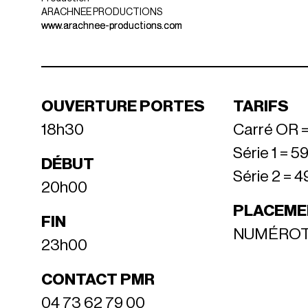
ARACHNEE PRODUCTIONS
www.arachnee-productions.com
OUVERTURE PORTES
TARIFS
18h30
Carré OR =
Série 1 = 5
DÉBUT
Série 2 = 4
20h00
PLACEME
FIN
NUMÉRO
23h00
CONTACT PMR
04 73 62 79 00