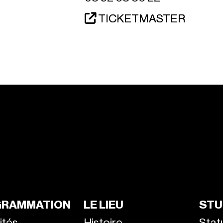
TICKETMASTER
RAMMATION
LE LIEU
STU
ités
Histoire
Stat