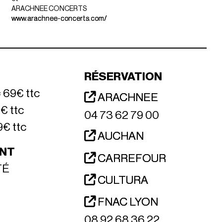
ARACHNEE CONCERTS
www.arachnee-concerts.com/
RÉSERVATION
 69€ ttc
ARACHNEE
9€ ttc
04 73 62 79 00
9€ ttc
AUCHAN
NT
CARREFOUR
TÉ
CULTURA
FNAC LYON
08 92 68 36 22