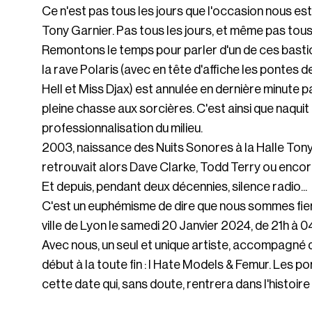
Ce n'est pas tous les jours que l'occasion nous e
Tony Garnier. Pas tous les jours, et même pas tous
Remontons le temps pour parler d'un de ces bastio
la rave Polaris (avec en tête d'affiche les pontes
Hell et Miss Djax) est annulée en dernière minute p
pleine chasse aux sorcières. C'est ainsi que naquit 
professionnalisation du milieu.
2003, naissance des Nuits Sonores à la Halle Tony 
retrouvait alors Dave Clarke, Todd Terry ou encor
Et depuis, pendant deux décennies, silence radio...
C'est un euphémisme de dire que nous sommes fiers
ville de Lyon le samedi 20 Janvier 2024, de 21h à 0
Avec nous, un seul et unique artiste, accompagné d
début à la toute fin : I Hate Models & Femur. Les 
cette date qui, sans doute, rentrera dans l'histoir