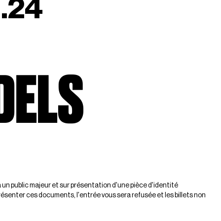
1.24
DELS
à un public majeur et sur présentation d'une pièce d'identité
résenter ces documents, l'entrée vous sera refusée et les billets non