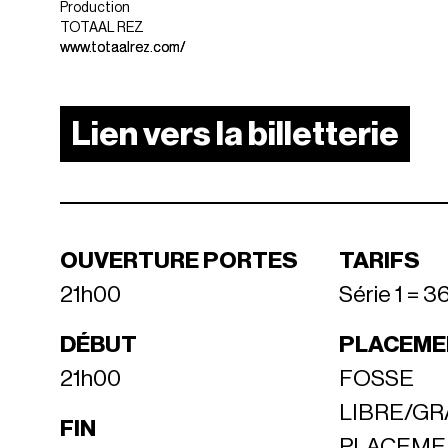
Production
TOTAAL REZ
www.totaalrez.com/
Lien vers la billetterie
OUVERTURE PORTES
TARIFS
21h00
Série 1 = 3
DÉBUT
PLACEME
21h00
FOSSE
LIBRE/GR
FIN
PLACEME