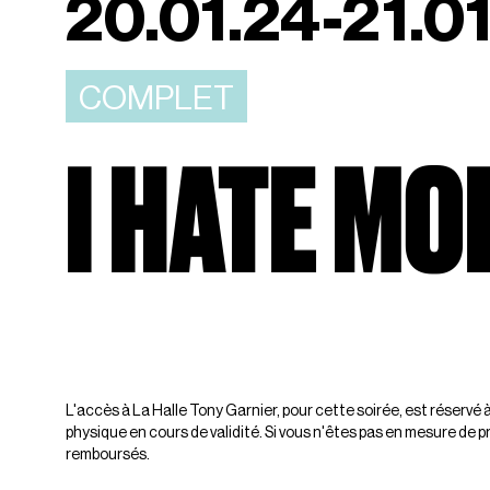
20.01.24-21.0
COMPLET
I HATE MO
L'accès à La Halle Tony Garnier, pour cette soirée, est réservé 
physique en cours de validité. Si vous n'êtes pas en mesure de p
remboursés.