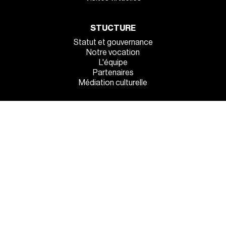
STUCTURE
Statut et gouvernance
Notre vocation
L'équipe
Partenaires
Médiation culturelle
INFOS PRATIQUES
Venez tous !
Manger et dormir sur place
La sécurité à l’entrée
MENTIONS LÉGALES
●