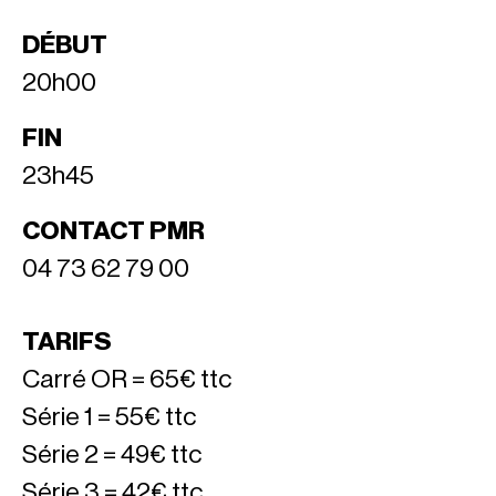
DÉBUT
20h00
FIN
23h45
CONTACT PMR
04 73 62 79 00
TARIFS
Carré OR = 65€ ttc
Série 1 = 55€ ttc
Série 2 = 49€ ttc
Série 3 = 42€ ttc