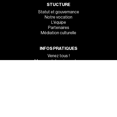
STUCTURE
Statut et gouvernance
Notre vocation
L'équipe
Partenaires
Médiation culturelle
INFOS PRATIQUES
Venez tous !
Manger et dormir sur place
La sécurité à l’entrée
MENTIONS LÉGALES
●
POLITIQUE DE CONFIDENTIALITÉ
●