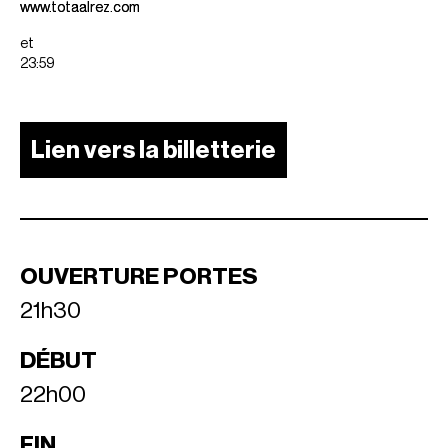
www.totaalrez.com
et
23:59
Lien vers la billetterie
OUVERTURE PORTES
21h30
DÉBUT
22h00
FIN