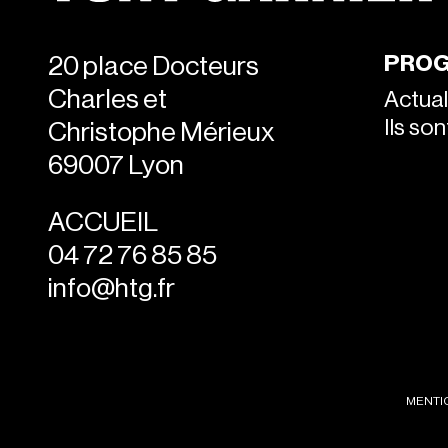
PROG
20 place Docteurs
Charles et
Actual
Ils so
Christophe Mérieux
69007 Lyon
ACCUEIL
04 72 76 85 85
info@htg.fr
MENTI