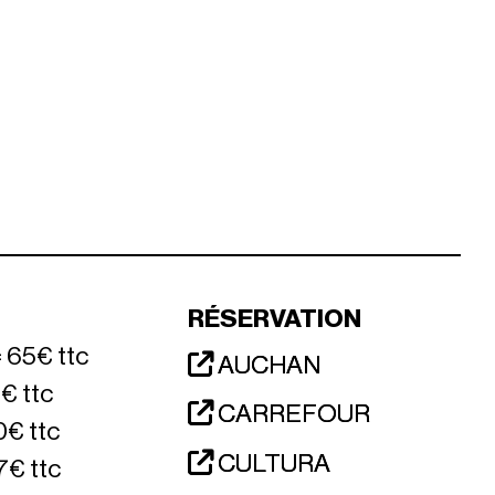
RÉSERVATION
 65€ ttc
AUCHAN
5€ ttc
CARREFOUR
0€ ttc
CULTURA
7€ ttc