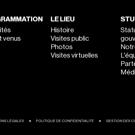
RAMMATION
LE LIEU
STU
ités
Histoire
Stat
nt venus
Visites public
gou
Photos
Notr
Visites virtuelles
L'éq
Part
Médi
ONS LÉGALES
●
POLITIQUE DE CONFIDENTIALITÉ
●
GESTION DES C