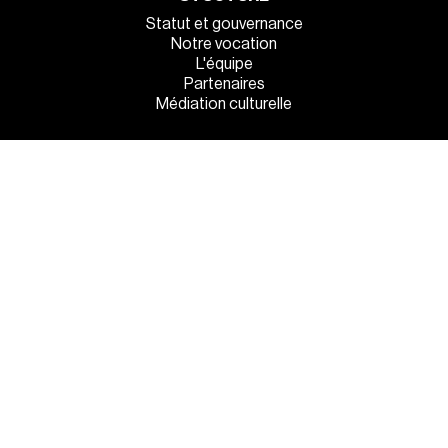
Statut et gouvernance
Notre vocation
L'équipe
Partenaires
Médiation culturelle
INFOS PRATIQUES
Venez tous !
Manger et dormir sur place
La sécurité à l’entrée
MENTIONS LÉGALES
●
POLITIQUE DE CONFIDENTIALITÉ
●
GESTION DES COOKIES