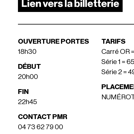
Lien vers la billetterie
OUVERTURE PORTES
TARIFS
18h30
Carré OR =
Série 1 = 6
DÉBUT
Série 2 = 4
20h00
PLACEME
FIN
NUMÉRO
22h45
CONTACT PMR
04 73 62 79 00