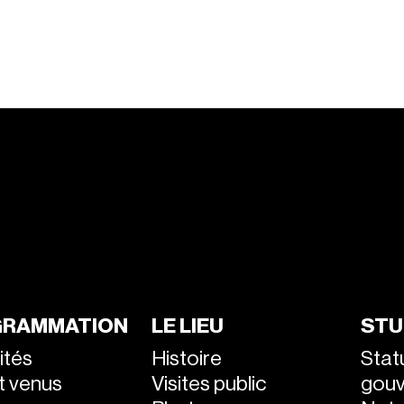
RAMMATION
LE LIEU
STU
ités
Histoire
Stat
nt venus
Visites public
gou