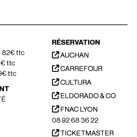
RÉSERVATION
 82€ ttc
AUCHAN
5€ ttc
CARREFOUR
9€ ttc
CULTURA
NT
ELDORADO & CO
TÉ
FNAC LYON
08 92 68 36 22
TICKETMASTER