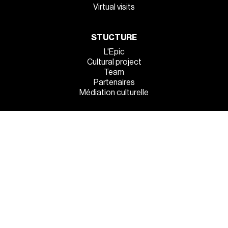
Virtual visits
STUCTURE
L'Epic
Cultural project
Team
Partenaires
Médiation culturelle
INFOS PRATIQUES
Venez tous !
Eat'n'sleep
Sur place
MENTIONS LÉGALES