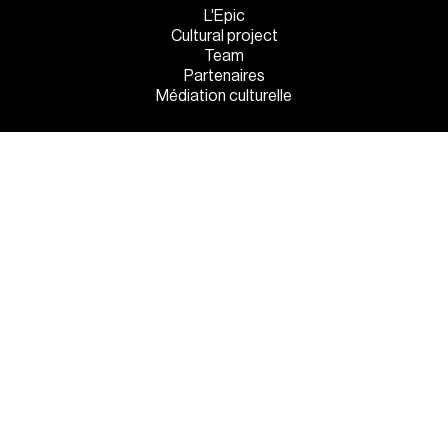
L'Epic
Cultural project
Team
Partenaires
Médiation culturelle
INFOS PRATIQUES
Venez tous !
Eat'n'sleep
Sur place
MENTIONS LÉGALES
●
POLITIQUE DE CONFIDENTIALITÉ
●
GESTION DES COOKIES