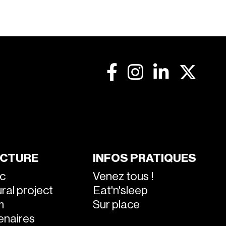
CTURE
INFOS PRATIQUES
ic
Venez tous !
ral project
Eat'n'sleep
m
Sur place
enaires