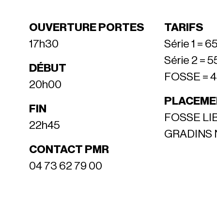
OUVERTURE PORTES
TARIFS
17h30
Série 1 = 6
Série 2 = 5
DÉBUT
FOSSE = 4
20h00
PLACEME
FIN
FOSSE LIB
22h45
GRADINS
CONTACT PMR
04 73 62 79 00