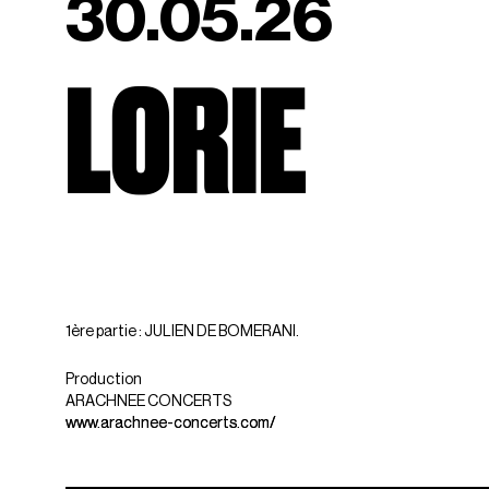
30.05.26
LORIE
1ère partie : JULIEN DE BOMERANI.
Production
ARACHNEE CONCERTS
www.arachnee-concerts.com/