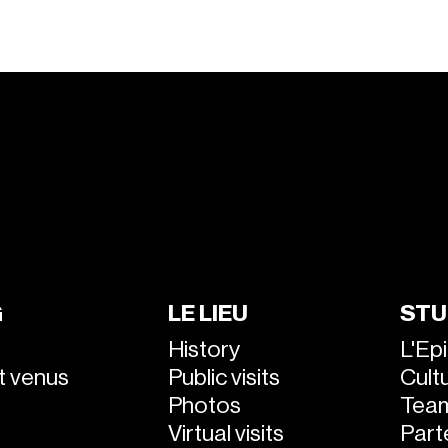
G
LE LIEU
STU
History
L'Ep
nt venus
Public visits
Cultu
Photos
Tea
Virtual visits
Part