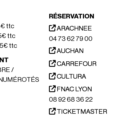
RÉSERVATION
5€ ttc
ARACHNEE
5€ ttc
04 73 62 79 00
5€ ttc
AUCHAN
NT
CARREFOUR
RE /
CULTURA
 NUMÉROTÉS
FNAC LYON
08 92 68 36 22
TICKETMASTER