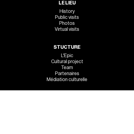
LE LIEU
History
Public visits
Photos
Virtual visits
STUCTURE
L'Epic
Cultural project
Team
Partenaires
Médiation culturelle
INFOS PRATIQUES
Venez tous !
Eat'n'sleep
Sur place