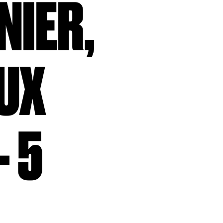
NIER,
UX
 5