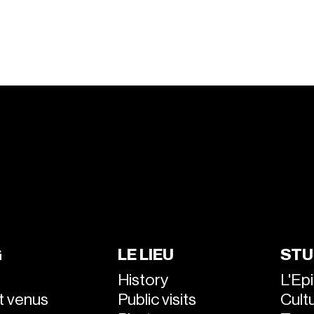
G
LE LIEU
STU
History
L'Ep
nt venus
Public visits
Cultu