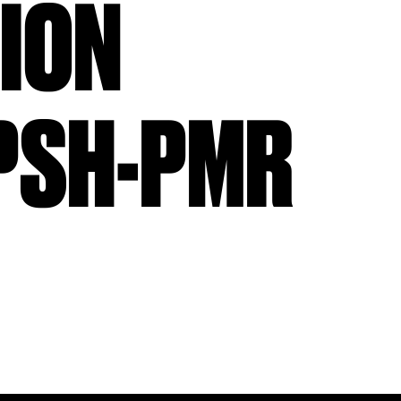
ION
PSH-PMR