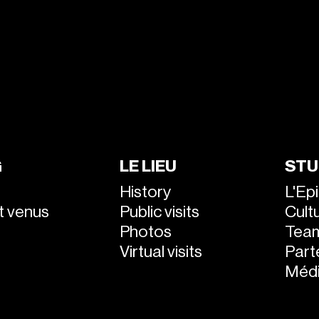
G
LE LIEU
STU
History
L'Ep
nt venus
Public visits
Cultu
Photos
Tea
Virtual visits
Part
Médi